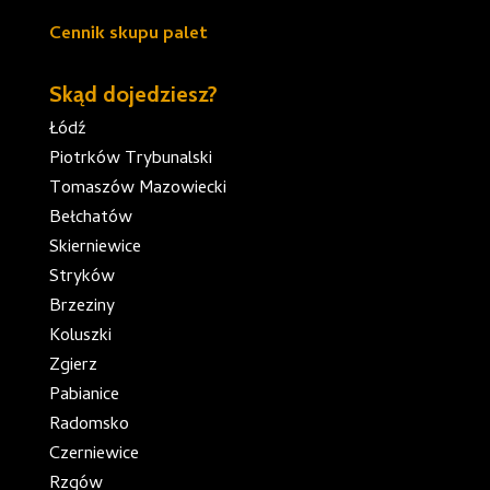
Cennik skupu palet
Skąd dojedziesz?
Łódź
Piotrków Trybunalski
Tomaszów Mazowiecki
Bełchatów
Skierniewice
Stryków
Brzeziny
Koluszki
Zgierz
Pabianice
Radomsko
Czerniewice
Rzgów