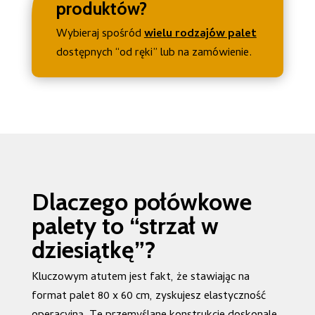
produktów?
Wybieraj spośród
wielu rodzajów palet
dostępnych “od ręki” lub na zamówienie.
Dlaczego połówkowe
palety to “strzał w
dziesiątkę”?
Kluczowym atutem jest fakt, że stawiając na
format palet 80 x 60 cm, zyskujesz elastyczność