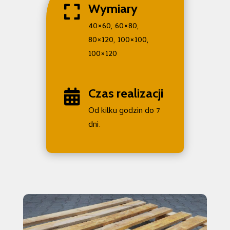
Wymiary

40×60, 60×80,
80×120, 100×100,
100×120
Czas realizacji

Od kilku godzin do 7
dni.