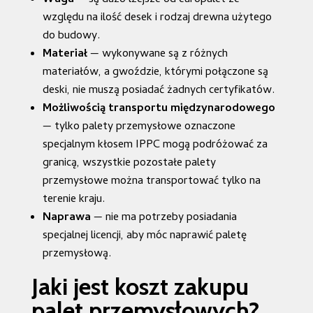
Waga
— są dużo lżejsze od europalet ze
względu na ilość desek i rodzaj drewna użytego
do budowy.
Materiał
— wykonywane są z różnych
materiałów, a gwoździe, którymi połączone są
deski, nie muszą posiadać żadnych certyfikatów.
Możliwością transportu międzynarodowego
— tylko palety przemysłowe oznaczone
specjalnym kłosem IPPC mogą podróżować za
granicą, wszystkie pozostałe palety
przemysłowe można transportować tylko na
terenie kraju.
Naprawa
— nie ma potrzeby posiadania
specjalnej licencji, aby móc naprawić paletę
przemysłową.
Jaki jest koszt zakupu
palet przemysłowych?