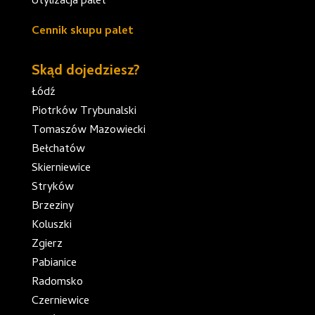
Utylizacja palet
Cennik skupu palet
Skąd dojedziesz?
Łódź
Piotrków Trybunalski
Tomaszów Mazowiecki
Bełchatów
Skierniewice
Stryków
Brzeziny
Koluszki
Zgierz
Pabianice
Radomsko
Czerniewice