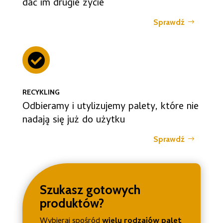
dać im drugie życie
Sprawdź

RECYKLING
Odbieramy i utylizujemy palety, które nie
nadają się już do użytku
Sprawdź
Szukasz gotowych
produktów?
Wybieraj spośród
wielu rodzajów palet