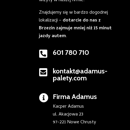
wizyty w naszej firmie.
Znajdujemy się w bardzo dogodnej
lokalizacji –
dotarcie do nas z
Brzezin zajmuje mniej niż 15 minut
jazdy autem
.
601 780 710

kontakt@adamus-

palety.com
Firma Adamus

Kacper Adamus
ul. Akacjowa 23
97-221 Nowe Chrusty