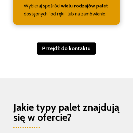
Wybieraj spośród
wielu rodzajów palet
dostępnych “od ręki” lub na zamówienie.
Przejdź do kontaktu
Jakie typy palet znajdują
się w ofercie?