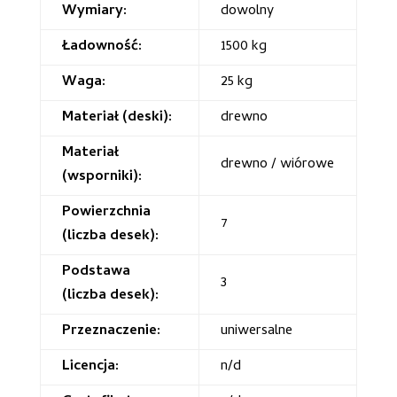
Wymiary:
dowolny
Ładowność:
1500 kg
Waga:
25 kg
Materiał (deski):
drewno
Materiał
drewno / wiórowe
(wsporniki):
Powierzchnia
7
(liczba desek):
Podstawa
3
(liczba desek):
Przeznaczenie:
uniwersalne
Licencja:
n/d